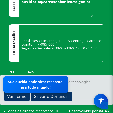
ouvidoria@carrascobonito.to.gov.br
LOCALIZAÇÃO
Pc Ulisses Guimarães, 100 - S Central, - Carrasco
Bonito- - 77985-000
Segunda a Sexta-feira:
08h00 à 12h00 14h00 à 17h00
REDES SOCIAIS
Sua dúvida pode virar resposta
O site da Prefeitura não utiliza cookies e tecnologias
Mapa do Site
pra todo mundo!
semelhantes.
Responsável pelo Portal
Ver Termo
Salvar e Continuar
Leticia
- Todos os direitos reservados ©
|
Desenvolvido por
Vale -