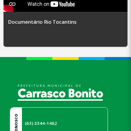
Documentário Rio Tocantins
conteúdo
rodapé
FALE CONOSCO
(63) 3344-1462