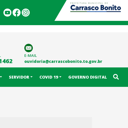
L
E-MAIL
-1462
ouvidoria@carrascobonito.to.gov.br
SERVIDOR
COVID 19
GOVERNO DIGITAL