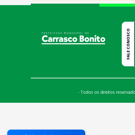
conteúdo
rodapé
FALE CONOSCO
- Todos os direitos reservad