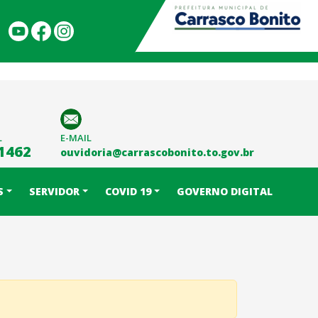
L
E-MAIL
-1462
ouvidoria@carrascobonito.to.gov.br
S
SERVIDOR
COVID 19
GOVERNO DIGITAL