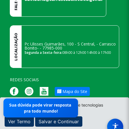
LOCALIZAÇÃO
Pc Ulisses Guimarães, 100 - S Central, - Carrasco
Bonito- - 77985-000
Segunda a Sexta-feira:
08h00 à 12h00 14h00 à 17h00
REDES SOCIAIS
Mapa do Site
Responsável pelo Portal
Sua dúvida pode virar resposta
O site da Prefeitura não utiliza cookies e tecnologias
Leticia
pra todo mundo!
semelhantes.
Ver Termo
Salvar e Continuar
- Todos os direitos reservados ©
|
Desenvolvido por
Vale -