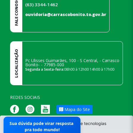
FALE CONOSCO
(63) 3344-1462
ouvidoria@carrascobonito.to.gov.br
LOCALIZAÇÃO
Pc Ulisses Guimarães, 100 - S Central, - Carrasco
Bonito- - 77985-000
Segunda a Sexta-feira:
08h00 à 12h00 14h00 à 17h00
REDES SOCIAIS
Mapa do Site
Responsável pelo Portal
Sua dúvida pode virar resposta
O site da Prefeitura não utiliza cookies e tecnologias
Leticia
pra todo mundo!
semelhantes.