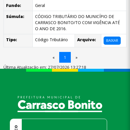
Fundo:
Geral
Súmula:
CÓDIGO TRIBUTÁRIO DO MUNICÍPIO DE
CARRASCO BONITO/TO COM VIGÊNCIA ATÉ
O ANO DE 2016.
Tipo:
Código Tributário
Arquivo:
BAIXAR
«
1
»
Última Atualização em: 27/07/2026 13:27:18
conteúdo
rodapé